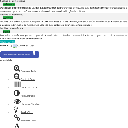
Cookies de preferências
preferencias
Os cookies de preferência são usados para armazenar as preferências do usuário para fornecer conteúdo personalizado e
conveniente para os usuários, como o idioma do site ou a localização do visitante.
Cookies de marketing
marketing
Cookies de marketing são usados ​​para rastrear visitantes em sites. A intenção é exibir anúncios relevantes e atraentes para
o usuário individual e, portanto, mais valiosos para editores e anunciantes terceirizados.
Cookies de estatísticas
analise
Os cookies estatísticos ajudam os proprietários de sites a entender como os visitantes interagem com os sites, coletando
e relatando informações anonimamente.
Salvar e aceitar
Powered by
Abrir a barra de ferramentas
Acessibilidade
Aumentar Texto
Diminuir Texto
Escala de Cinza
Alto Contraste
Contraste Negativo
Fundo Claro
Sublinhar Links