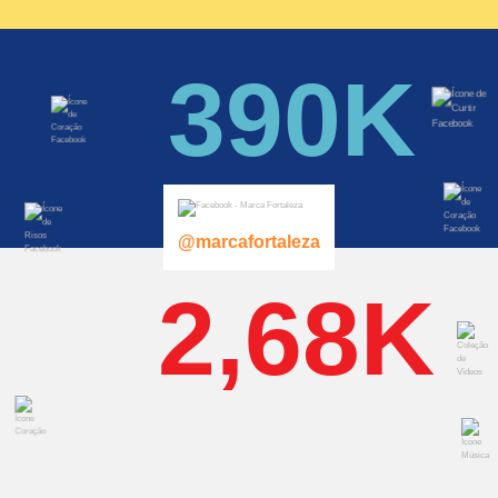
390K
@marcafortaleza
2,68K