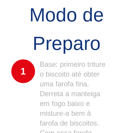
Modo de
Preparo
Base: primeiro triture
1
o biscoito até obter
uma farofa fina.
Derreta a manteiga
em fogo baixo e
misture-a bem à
farofa de biscoitos.
Com essa farofa