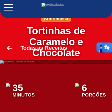
EN
Sobremesa
ES
Tortinhas de
Caramelo e
Todas as Receitas
Chocolate
35
6
MINUTOS
PORÇÕES