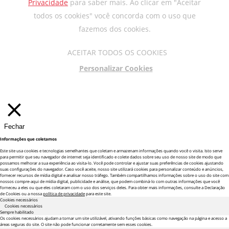
Privacidade
para saber mais. Ao clicar em "Aceitar
todos os cookies" você concorda com o uso que
fazemos dos cookies.
ACEITAR TODOS OS COOKIES
Personalizar Cookies
Fechar
Informações que coletamos
Este site usa cookies e tecnologias semelhantes que coletam e armazenam informações quando você o visita. Isto serve
para permitir que seu navegador de internet seja identificado e colete dados sobre seu uso de nosso site de modo que
possamos melhorar a sua experiência ao visita-lo. Você pode controlar e ajustar suas preferências de cookies ajustando
suas configurações do navegador. Caso você aceite, nosso site utilizará cookies para personalizar conteúdo e anúncios,
fornecer recursos de mídia digital e analisar nosso tráfego. Também compartilhamos informações sobre o uso do site com
nossos compre-aqui de mídia digital, publicidade e análise, que podem combiná-lo com outras informações que você
forneceu a eles ou que eles coletaram com o uso dos serviços deles. Para obter mais informações, consulte a Declaração
de Cookies ou a nossa
política de privacidade
para este site.
Cookies necessários
Cookies necessários
Sempre habilitado
Os cookies necessários ajudam a tornar um site utilizável, ativando funções básicas como navegação na página e acesso a
áreas seguras do site. O site não pode funcionar corretamente sem esses cookies.