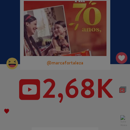
@marcafortaleza
2,68K