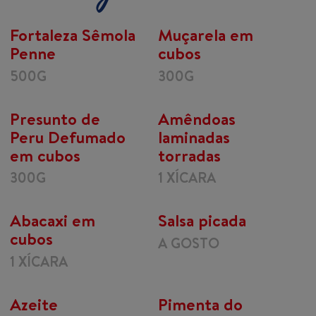
Fortaleza Sêmola
Muçarela em
Penne
cubos
500G
300G
Presunto de
Amêndoas
Peru Defumado
laminadas
em cubos
torradas
300G
1 XÍCARA
Abacaxi em
Salsa picada
cubos
A GOSTO
1 XÍCARA
Azeite
Pimenta do