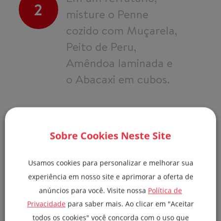
2
misture o Penne
cozido com Muçarela,
Peito de Peru,
Amêndoa laminada e
o Abacaxi em cubos.
Regue os ingredientes
3
Sobre Cookies Neste Site
com o Azeite e
misture.
Usamos cookies para personalizar e melhorar sua
experiência em nosso site e aprimorar a oferta de
anúncios para você. Visite nossa
Política de
Finalize com Sal,
Privacidade
para saber mais. Ao clicar em "Aceitar
4
Pimenta, Salsa picada
todos os cookies" você concorda com o uso que