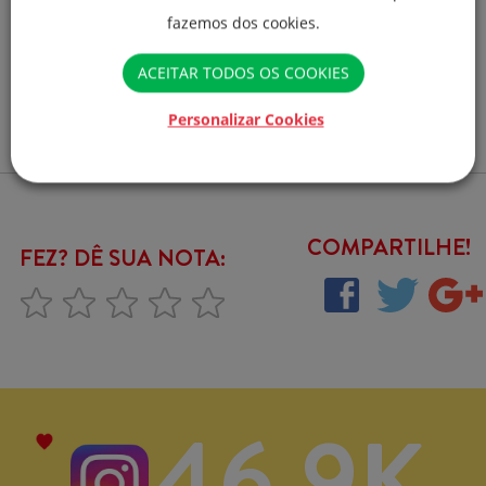
a gosto e é só servir.
fazemos dos cookies.
ACEITAR TODOS OS COOKIES
Personalizar Cookies
COMPARTILHE!
FEZ? DÊ SUA NOTA:
46,9K