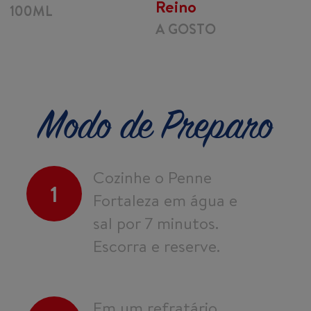
Reino
100ML
A GOSTO
Modo de Preparo
Cozinhe o Penne
1
Fortaleza em água e
sal por 7 minutos.
Escorra e reserve.
Em um refratário,