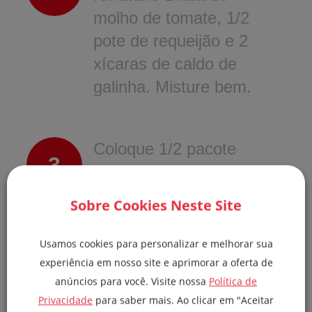
molho de tomate, 1/2
pote de requeijão e 2
xícaras de caldo de
galinha. Misture bem.
Coloque 1/2 pacote
3
de Penne Fortaleza
(cru), 2 xícaras de
Sobre Cookies Neste Site
frango desfiado
temperado, 1 xícara
Usamos cookies para personalizar e melhorar sua
de bacon crisp.
experiência em nosso site e aprimorar a oferta de
anúncios para você. Visite nossa
Política de
Misture novamente.
Privacidade
para saber mais. Ao clicar em "Aceitar