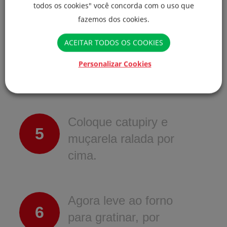
todos os cookies" você concorda com o uso que
fazemos dos cookies.
Leve ao forno a
4
180ºC por 8 minutos
ACEITAR TODOS OS COOKIES
(mexendo na metade
Personalizar Cookies
do tempo).
Coloque catupiry e
5
muçarela ralada por
cima.
Agora leve ao forno
6
para gratinar, por