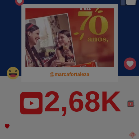
@marcafortaleza
2,68K