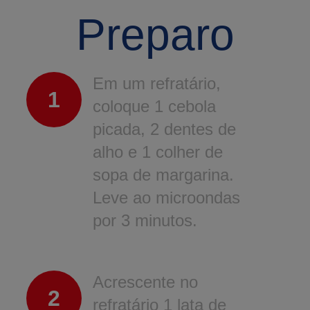
Preparo
Em um refratário,
1
coloque 1 cebola
picada, 2 dentes de
alho e 1 colher de
sopa de margarina.
Leve ao microondas
por 3 minutos.
Acrescente no
2
refratário 1 lata de