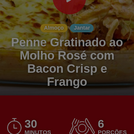
Almoço
Jantar
Penne Gratinado ao
Molho Rosé com
Bacon Crisp e
Frango
30
6
MINUTOS
PORÇÕES