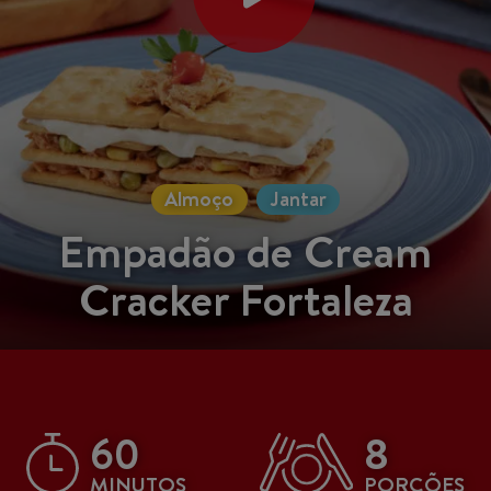
Almoço
Jantar
Empadão de Cream
Cracker Fortaleza
60
8
MINUTOS
PORÇÕES