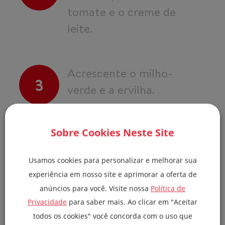
tomate e o creme de
leite.
Acrescente o milho-
3
verde e a ervilha.
Temperar com sal e
Sobre Cookies Neste Site
4
pimenta-do-reino a
Usamos cookies para personalizar e melhorar sua
gosto.
experiência em nosso site e aprimorar a oferta de
anúncios para você. Visite nossa
Política de
Privacidade
para saber mais. Ao clicar em "Aceitar
Para o molho branco,
todos os cookies" você concorda com o uso que
5