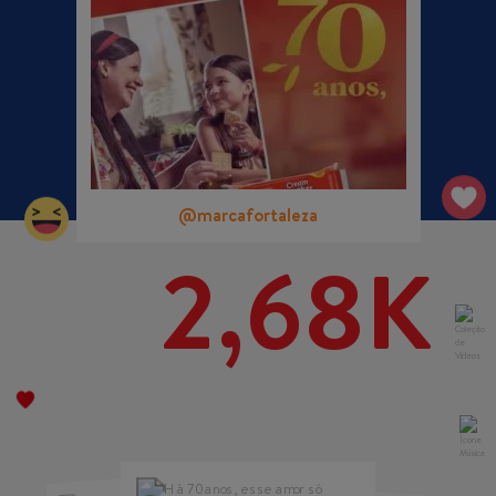
@marcafortaleza
2,68K