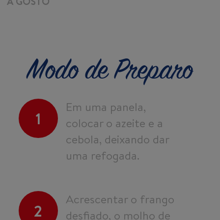
A GOSTO
Modo de Preparo
Em uma panela,
1
colocar o azeite e a
cebola, deixando dar
uma refogada.
Acrescentar o frango
2
desfiado, o molho de