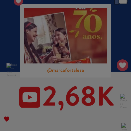
@marcafortaleza
2,68K