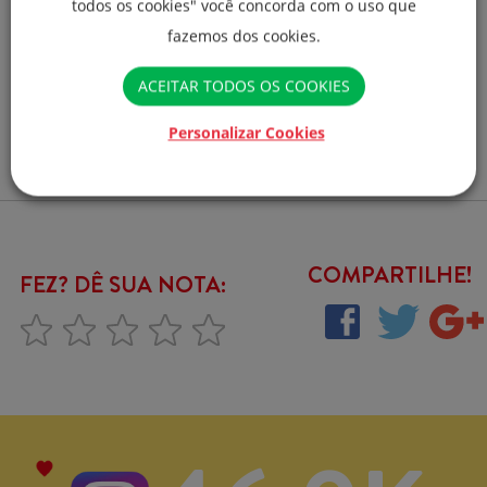
todos os cookies" você concorda com o uso que
no calor do molho e
fazemos dos cookies.
da massa
ACEITAR TODOS OS COOKIES
Personalizar Cookies
COMPARTILHE!
FEZ? DÊ SUA NOTA: