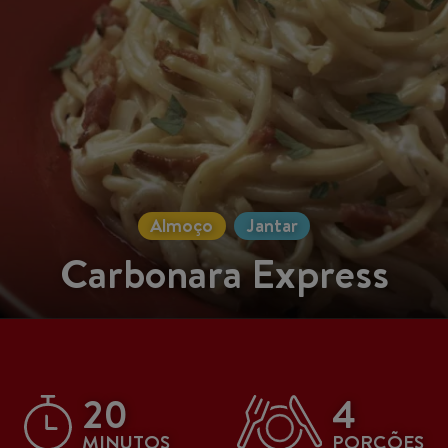
Almoço
Jantar
Carbonara Express
20
4
MINUTOS
PORÇÕES