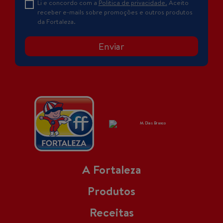
Li e concordo com a
Politica de privacidade.
Aceito
receber e-mails sobre promoções e outros produtos
da Fortaleza.
Enviar
A Fortaleza
Produtos
Receitas