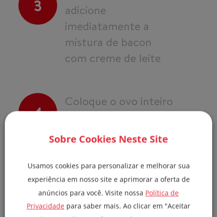
3
adicione
imediatamente a
mistura de bacon
com creme de leite
Coloque o ovo inteiro
4
na mistura e apague o
fogo
Sobre Cookies Neste Site
Usamos cookies para personalizar e melhorar sua
Envolva tudo com a
experiência em nosso site e aprimorar a oferta de
5
ajuda de dois garfos:
anúncios para você. Visite nossa
Política de
o ovo deve cozinhar
Privacidade
para saber mais. Ao clicar em "Aceitar