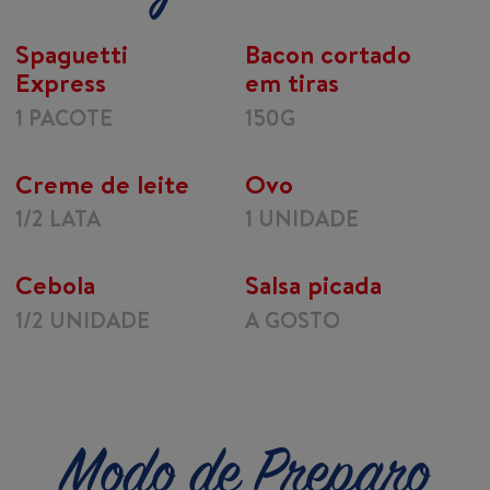
Spaguetti
Bacon cortado
Express
em tiras
1 PACOTE
150G
Creme de leite
Ovo
1/2 LATA
1 UNIDADE
Cebola
Salsa picada
1/2 UNIDADE
A GOSTO
Modo de Preparo