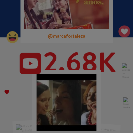
@marcafortaleza
2,68K