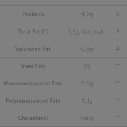
Proteins
4,0g
5
Total Fat (*)
1,8g, das quais:
3
Saturated Fat
0,8g
4
Trans Fats
0g
**
Monounsaturated Fats
0,5g
**
Polyunsaturated Fats
0,1g
**
Cholesterol
0mg
**