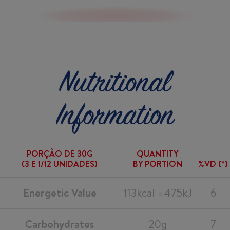
Nutritional
Information
PORÇÃO DE 30G
QUANTITY
(3 E 1/12 UNIDADES)
BY PORTION
%VD (*)
Energetic Value
113kcal =475kJ
6
Carbohydrates
20g
7