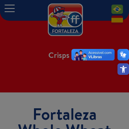
PT
ES
Crisps
Ope
Fortaleza