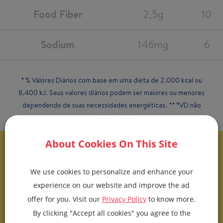
Food Fiber
2,5g
10
Sodium
146mg
6
* % Valores Diários com base em uma dieta de 2.000 kcal ou
8.400 kJ. Seus valores diários podem ser maiores ou menores
dependendo de suas necessidades energéticas. ** “VD não
estabelecido”.
About Cookies On This Site
46,9K
We use cookies to personalize and enhance your
experience on our website and improve the ad
offer for you. Visit our
Privacy Policy
to know more.
By clicking "Accept all cookies" you agree to the