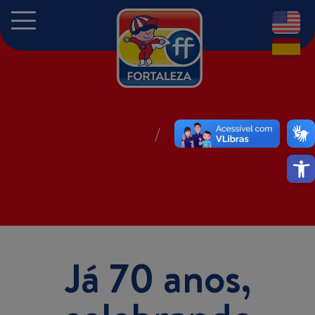
EN
ES
Abrir
Já 70 anos,