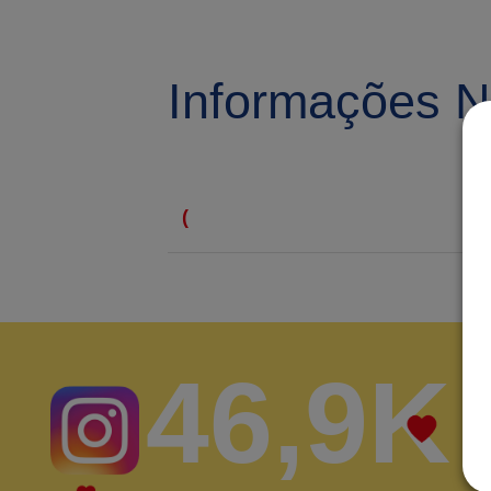
Informações Nu
(
46,9K