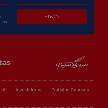
Enviar
ails
utos
tas
ial
Investidores
Trabalhe Conosco