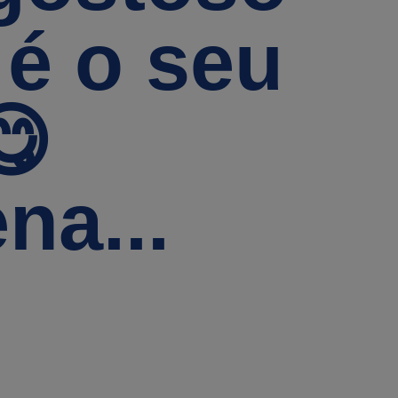
 é o seu
​
na...