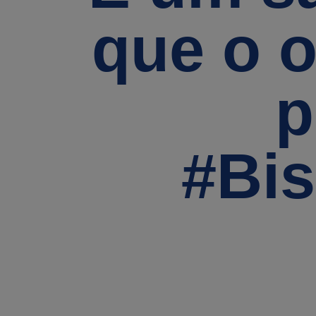
que o o
p
#Bis