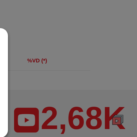
%VD (*)
2,68K