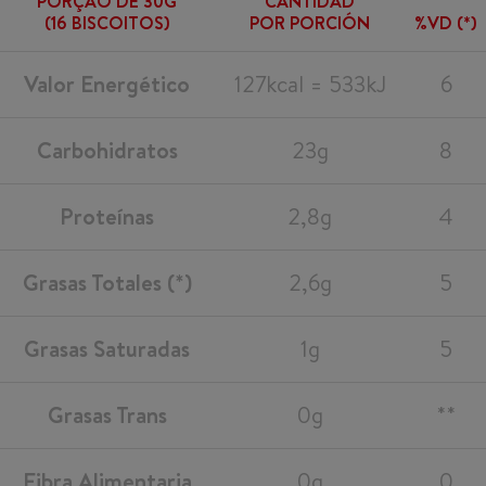
PORÇÃO DE 30G
CANTIDAD
(16 BISCOITOS)
POR PORCIÓN
%VD (*)
Valor Energético
127kcal = 533kJ
6
Carbohidratos
23g
8
Proteínas
2,8g
4
Grasas Totales (*)
2,6g
5
Grasas Saturadas
1g
5
Grasas Trans
0g
**
Fibra Alimentaria
0g
0