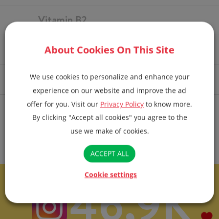
Vitamin B2
Vitamin B6
About Cookies On This Site
We use cookies to personalize and enhance your
Zinc
experience on our website and improve the ad
offer for you. Visit our
Privacy Policy
to know more.
* % Valores Diários com base em uma dieta de 2.000 kcal ou
By clicking "Accept all cookies" you agree to the
8.400 kJ. Seus valores diários podem ser maiores ou menores
use we make of cookies.
dependendo de suas necessidades energéticas. ** VD não
estabelecido.
ACCEPT ALL
Cookie settings
46,9K