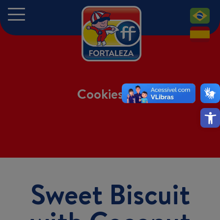
PT
ES
Cookies
Ope
Sweet Biscuit