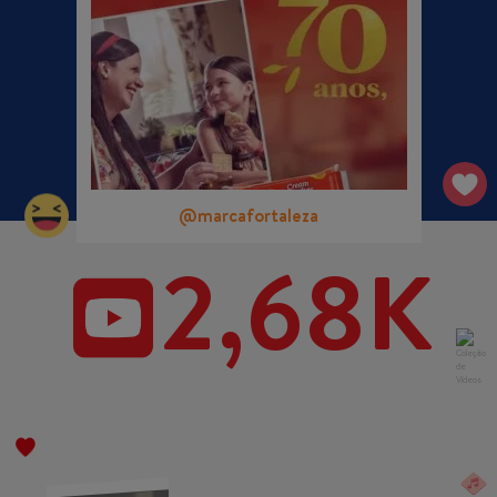
@marcafortaleza
2,68K