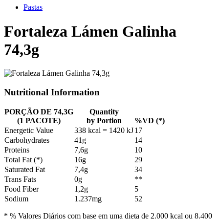
Pastas
Fortaleza Lámen Galinha
74,3g
Nutritional Information
PORÇÃO DE 74,3G
Quantity
(1 PACOTE)
by Portion
%VD (*)
Energetic Value
338 kcal = 1420 kJ
17
Carbohydrates
41g
14
Proteins
7,6g
10
Total Fat (*)
16g
29
Saturated Fat
7,4g
34
Trans Fats
0g
**
Food Fiber
1,2g
5
Sodium
1.237mg
52
* % Valores Diários com base em uma dieta de 2.000 kcal ou 8.400